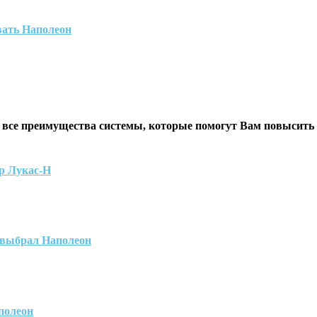
вать Наполеон
 все преимущества системы, которые помогут Вам повысить
р Лукас-Н
 выбрал Наполеон
полеон