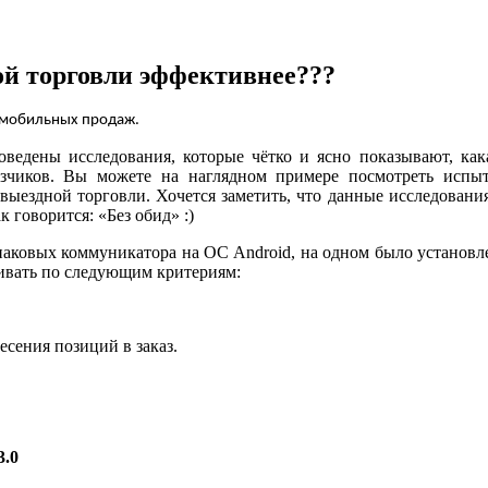
ой торговли эффективнее???
 мобильных продаж.
ведены исследования, которые чётко и ясно показывают, как
азчиков. Вы можете на наглядном примере посмотреть исп
ыездной торговли. Хочется заметить, что данные исследования
 говорится: «Без обид» :)
динаковых коммуникатора на ОС
Android
, на одном было установ
ивать по следующим критериям:
есения позиций в заказ.
3.0