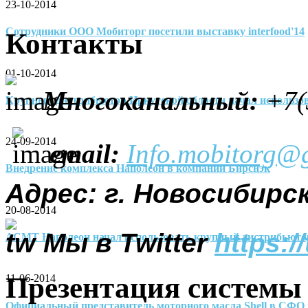
23-10-2014
Сотрудники ООО Мобиторг посетили выставку interfood'14
Контакты
01-10-2014
Многоканальный
:
+7(
Крупный дистрибьютор Иркутской области начал использо
24-09-2014
email:
Info.mobitorg@
Внедрение комплекса Наполеон в компании Бирснэк
Адрес: г. Новосибирск
20-08-2014
Мы в Twitter
https:/
АСМТ Наполеон начал использовать крупный дистрибьюто
Презентация системы
11-06-2014
Официальный представитель моторного масла Shell в СФО