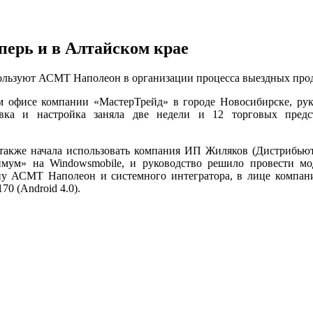
перь и в Алтайском крае
льзуют АСМТ Наполеон в организации процесса выездных про
 офисе компании «МастерТрейд» в городе Новосибирске, рук
овка и настройка заняла две недели и 12 торговых предс
акже начала использовать компания ИП Жиляков (Дистрибьюто
тимум» на
Windows
mobile
, и руководство решило провести мо
ну АСМТ Наполеон и системного интегратора, в лице компани
170 (
Android
4.0).