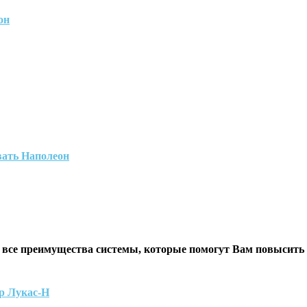
он
вать Наполеон
 все преимущества системы, которые помогут Вам повысить
р Лукас-Н