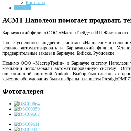
Контакты
Новости
АСМТ Наполеон помогает продавать те
Барнаульский филиал ООО «МастерТрейд» и ИП Жиляков испо
После успешного внедрения системы «Наполеон» в головном
решило автоматизировать и Барнаульский филиал. Устан
предварительные заказы в Барнауле, Бийске, Рубцовске.
Помимо ООО «МастерТрейд», в Барнауле систему Наполеон т
компании использовали автоматизированную систему «Оп
операционной системой
Android
. Выбор был сделан в сторо
качестве оборудования были выбраны планшеты
Prestigio
PMP
7
Фотогалерея