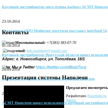
Крупный дистрибьютор мяса птицы выбрал АСМТ Наполе
23-10-2014
Сотрудники ООО Мобиторг посетили выставку interfood'14
Контакты
Многоканальный
:
+7(383) 383-07-70
01-10-2014
email:
Info.mobitorg@gmail.com
Крупный дистрибьютор Иркутской области начал использо
Адрес: г. Новосибирск, ул. Тополёвая, 16/1
Мы в Twitter
https://twitter.com/MobiTorg
24-09-2014
Презентация системы Наполеон
Внедрение комплекса Наполеон в компании Бирснэк
Предлагаем посмотреть
20-08-2014
Разработано
Nuzensite.ru
Вверх
АСМТ Наполеон начал использовать крупный дистрибьюто